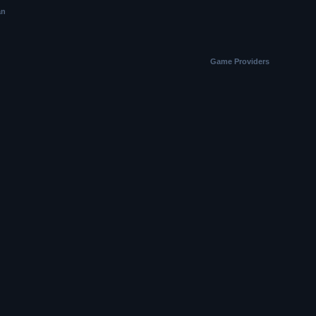
an
Game Providers