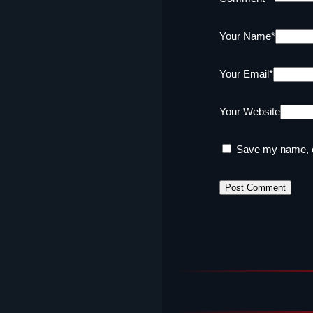
Your Name
*
Your Email
*
Your Website
Save my name, em