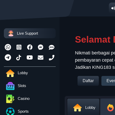
 : Situs Resmi Menampilkan Game Slot dan Result Update Toto Tog
Live Support
Selamat 
Nikmati berbagai p
pembayaran cepat 
Jadikan KING183 se
Lobby
Daftar
Even
Slots
Casino
Lobby
Sports