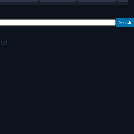
Search
ui