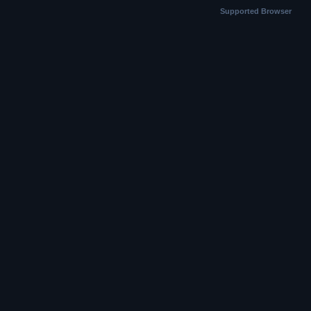
Supported Browser