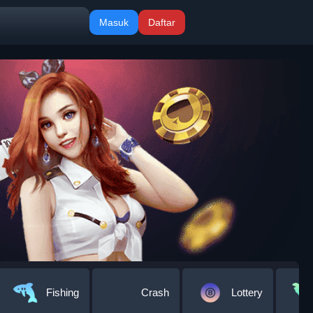
Masuk
Daftar
Fishing
Crash
Lottery