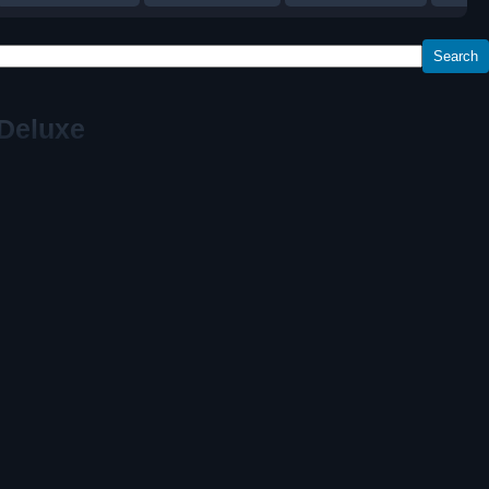
Search
Deluxe