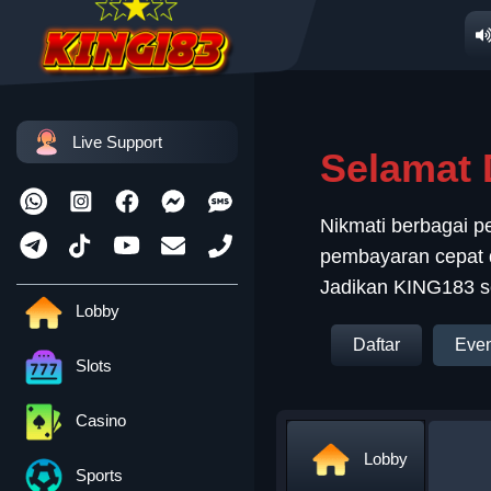
an : Situs Resmi Menampilkan Game Slot dan Result Update Toto T
Live Support
Selamat 
Nikmati berbagai p
pembayaran cepat 
Jadikan KING183 se
Lobby
Daftar
Even
Slots
Casino
Lobby
Sports