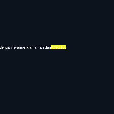
dengan nyaman dan aman dari
KING183