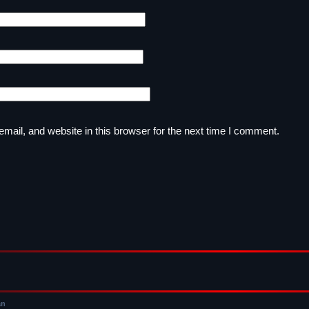
ail, and website in this browser for the next time I comment.
an