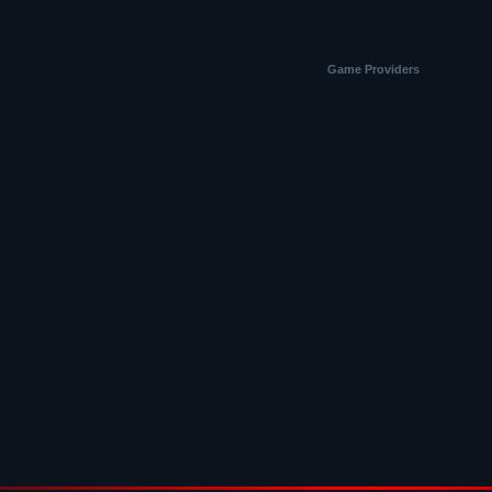
Game Providers