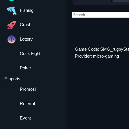
Fishing
Search
Crash
for:
Lottery
Game Code: SMG_rugbySta
Cock Fight
Provider:
micro-gaming
Poker
E-sports
Promosi
Referral
Event