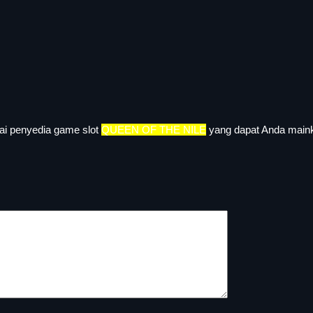
i penyedia game slot
QUEEN OF THE NILE
yang dapat Anda main