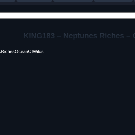
KING183 – Neptunes Riches – 
RichesOceanOfWilds