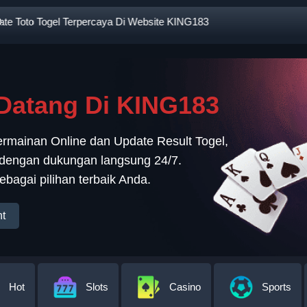
Togel Terpercaya Di Website KING183
Datang Di
KING183
ermainan Online dan Update Result Togel,
dengan dukungan langsung 24/7.
bagai pilihan terbaik Anda.
t
Hot
Slots
Casino
Sports