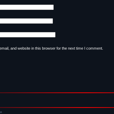
ail, and website in this browser for the next time I comment.
an