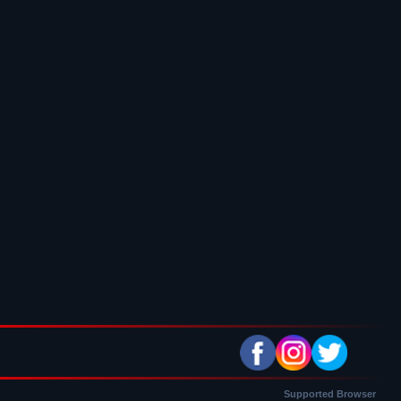
Supported Browser