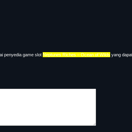
i penyedia game slot
Neptunes Riches – Ocean of Wilds
yang dapa