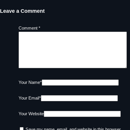
Leave a Comment
Comment
*
Your Name
*
Your Email
*
Your Website
Save my name, email, and website in this browser