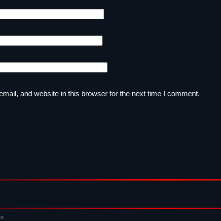
ail, and website in this browser for the next time I comment.
an