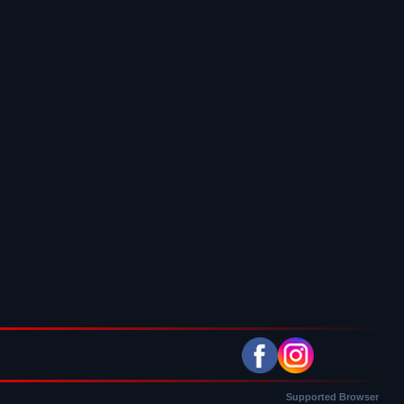
Supported Browser