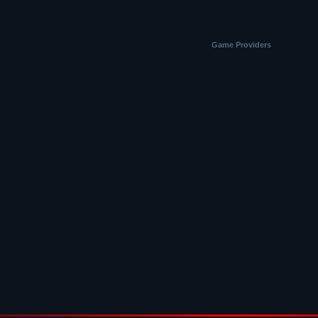
Game Providers