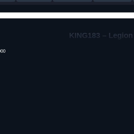
KING183 – Legion
000