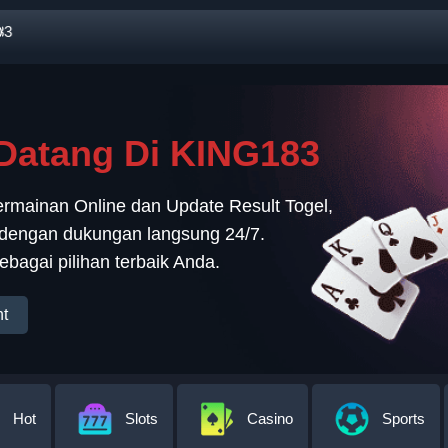
Datang Di
KING183
ermainan Online dan Update Result Togel,
dengan dukungan langsung 24/7.
bagai pilihan terbaik Anda.
t
Hot
Slots
Casino
Sports