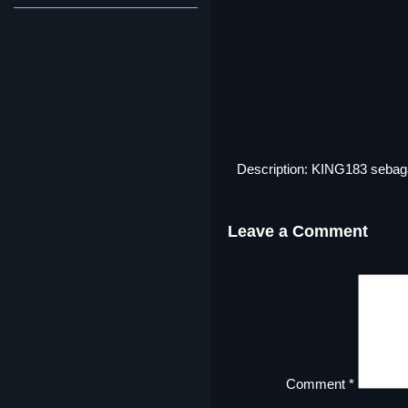
Description:
KING183
sebaga
Leave a Comment
Comment
*