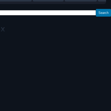
Search
 X