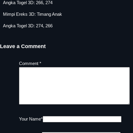
Angka Togel 3D: 266, 274
Mimpi Ereks 3D: Timang Anak
Angka Togel 3D: 274, 266
Leave a Comment
Comment
*
Your Name
*