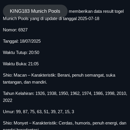
KING183 Munich Pools
memberikan data result togel
Munich Pools yang di update di tanggal 2025-07-18
Nomor: 6927
Tanggal: 18/07/2025
Waktu Tutup: 20:50
Waktu Buka: 21:05
Shio: Macan – Karakteristik: Berani, penuh semangat, suka
tantangan, dan mandiri.
Tahun Kelahiran: 1926, 1938, 1950, 1962, 1974, 1986, 1998, 2010,
2022
Umur: 99, 87, 75, 63, 51, 39, 27, 15, 3
Shio: Monyet – Karakteristik: Cerdas, humoris, penuh energi, dan
pandai beradaptasi.