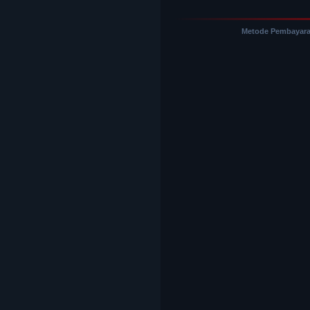
Metode Pembayar