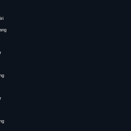
ri
rang
r
ng
r
ng