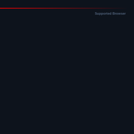
Supported Browser