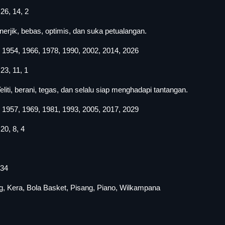
 26, 14, 2
Enerjik, bebas, optimis, dan suka petualangan.
, 1954, 1966, 1978, 1990, 2002, 2014, 2026
23, 11, 1
eliti, berani, tegas, dan selalu siap menghadapi tantangan.
, 1957, 1969, 1981, 1993, 2005, 2017, 2029
20, 8, 4
 34
, Kera, Bola Basket, Pisang, Piano, Wilkampana