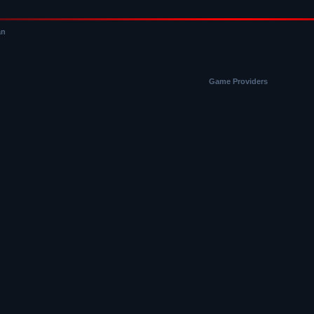
an
Game Providers