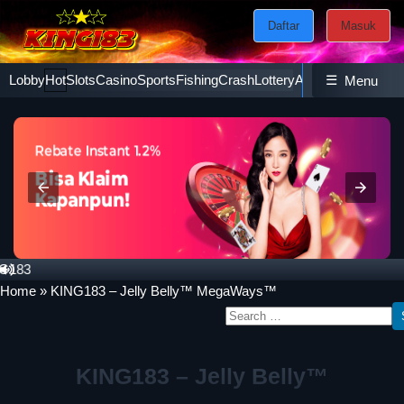
Daftar
Masuk
Lobby
Hot
Slots
Casino
Sports
Fishing
Crash
Lottery
Ayam
☰
Poker
Esport
Menu
G183
Home
»
KING183 – Jelly Belly™ MegaWays™
Search
for:
KING183 – Jelly Belly™