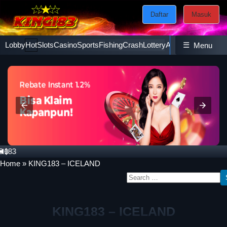
Daftar
Masuk
Lobby
Hot
Slots
Casino
Sports
Fishing
Crash
Lottery
Ayam
☰
Poker
Esport
Menu
G183
Home
»
KING183 – ICELAND
Search
for:
KING183 – ICELAND