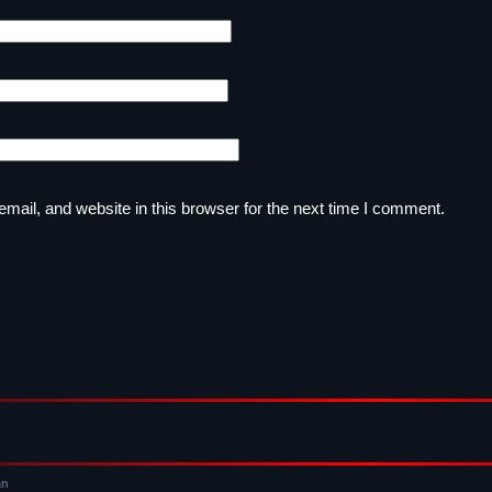
ail, and website in this browser for the next time I comment.
an