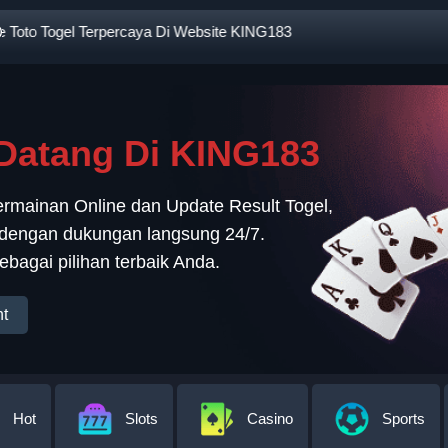
l Terpercaya Di Website KING183
Datang Di
KING183
ermainan Online dan Update Result Togel,
dengan dukungan langsung 24/7.
bagai pilihan terbaik Anda.
t
Hot
Slots
Casino
Sports