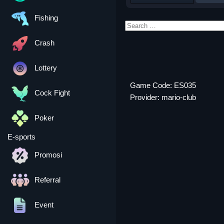
Fishing
Search
Crash
for:
Lottery
Game Code: ES035
Cock Fight
Provider:
mario-club
Poker
E-sports
Promosi
Referral
Event