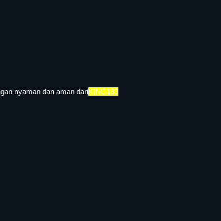
ngan nyaman dan aman dari
KING183