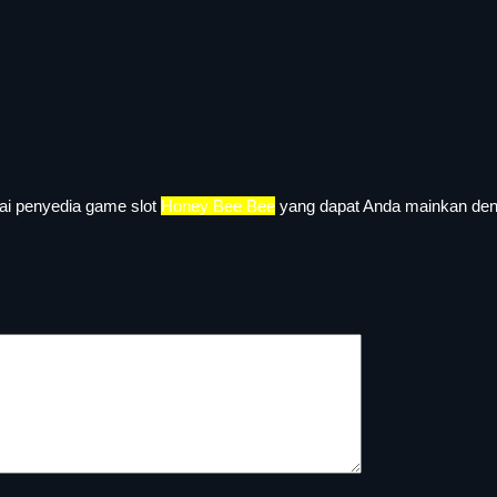
i penyedia game slot
Honey Bee Bee
yang dapat Anda mainkan de