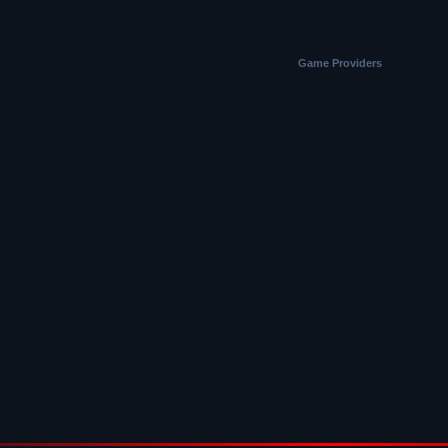
Game Providers