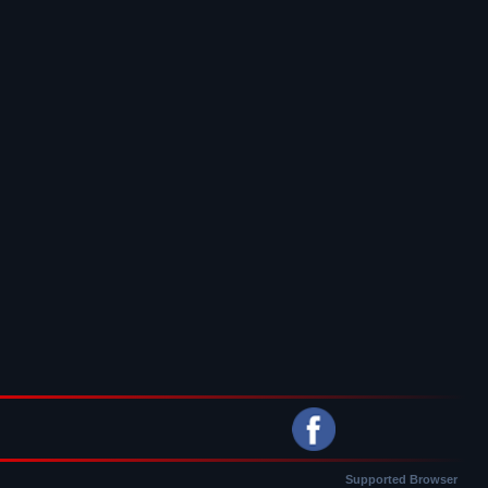
Supported Browser