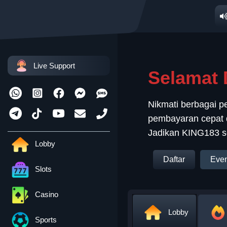
ame Slot dan Result Update Toto Togel Terpercaya Di Website KI
Live Support
Selamat 
Nikmati berbagai p
pembayaran cepat 
Jadikan KING183 se
Lobby
Daftar
Even
Slots
Casino
Lobby
Sports