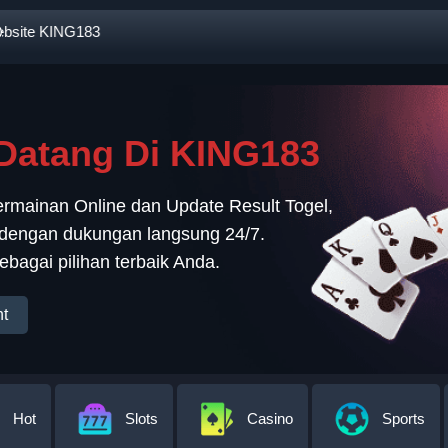
NG183
Datang Di
KING183
ermainan Online dan Update Result Togel,
dengan dukungan langsung 24/7.
bagai pilihan terbaik Anda.
t
Hot
Slots
Casino
Sports