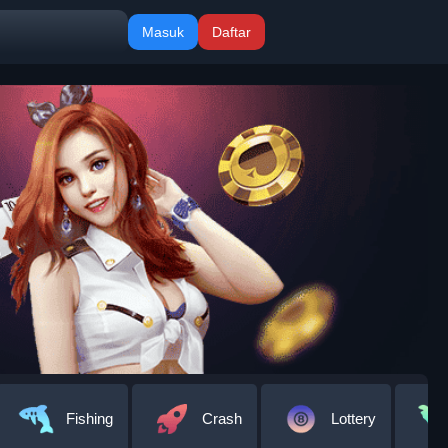
Masuk
Daftar
Fishing
Crash
Lottery