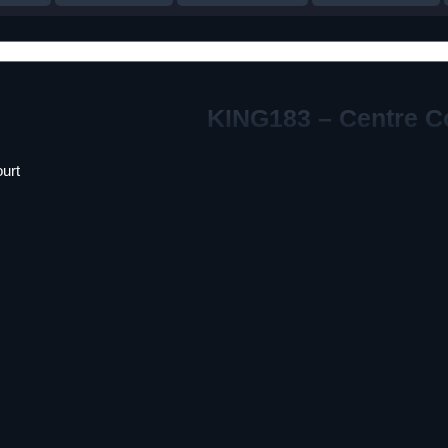
KING183 – Centre C
urt