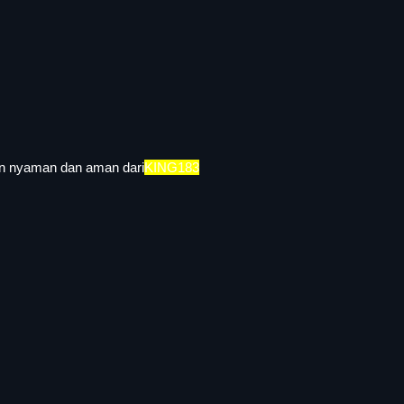
n nyaman dan aman dari
KING183