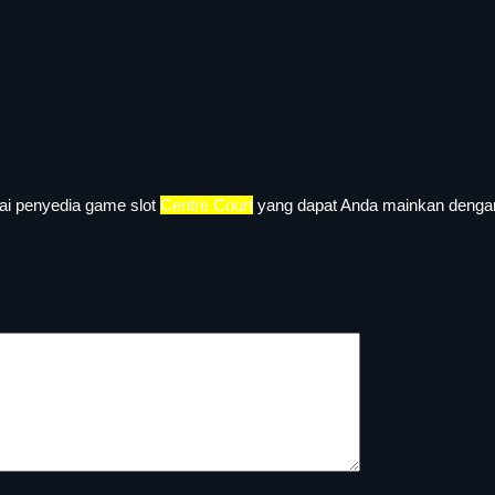
i penyedia game slot
Centre Court
yang dapat Anda mainkan denga