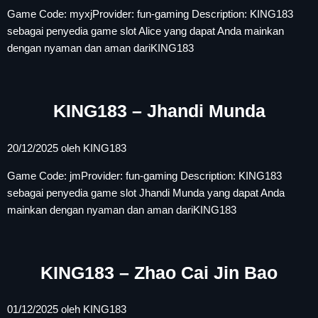
Game Code: myxjProvider: fun-gaming Description: KING183
sebagai penyedia game slot Alice yang dapat Anda mainkan
dengan nyaman dan aman dariKING183
KING183 – Jhandi Munda
20/12/2025
oleh KING183
Game Code: jmProvider: fun-gaming Description: KING183
sebagai penyedia game slot Jhandi Munda yang dapat Anda
mainkan dengan nyaman dan aman dariKING183
KING183 – Zhao Cai Jin Bao
01/12/2025
oleh KING183