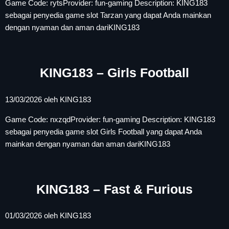
Game Code: rytsProvider: fun-gaming Description: KING183
sebagai penyedia game slot Tarzan yang dapat Anda mainkan
dengan nyaman dan aman dariKING183
KING183 – Girls Football
13/03/2026
oleh KING183
Game Code: nxzqdProvider: fun-gaming Description: KING183
sebagai penyedia game slot Girls Football yang dapat Anda
mainkan dengan nyaman dan aman dariKING183
KING183 – Fast & Furious
01/03/2026
oleh KING183