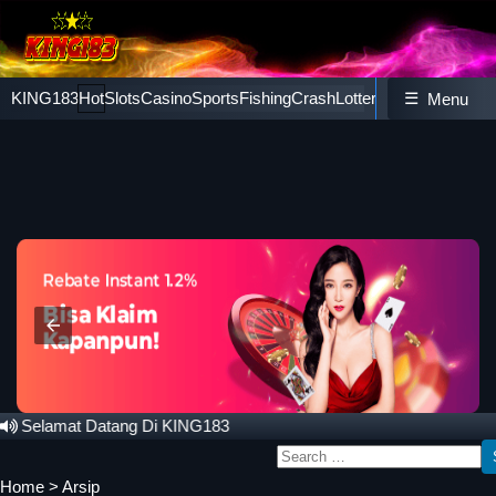
Masuk
Daftar
KING183
Hot
Slots
Casino
Sports
Fishing
Crash
Lottery
Ayam
☰
Poker
Esp
Menu
Selamat Datang Di KING183
Search
Home
>
Arsip
for: